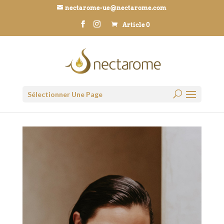
nectarome-ue@nectarome.com
Article 0
Sélectionner Une Page