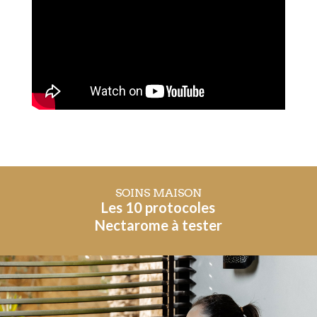
SOINS MAISON
Les 10 protocoles
Nectarome à tester