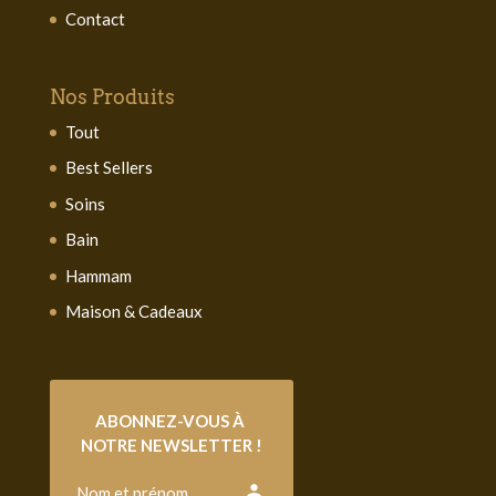
Contact
Nos Produits
Tout
Best Sellers
Soins
Bain
Hammam
Maison & Cadeaux
ABONNEZ-VOUS À 
NOTRE NEWSLETTER !
person
Nom et prénom