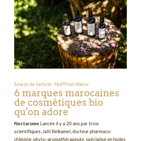
Source de l'article : HuffPost Maroc
6 marques marocaines
de cosmétiques bio
qu'on adore
Nectarome
Lancée il y a 20 ans par trois
scientifiques, Jalil Belkamel, docteur pharmaco-
chimiste, phyto-aromathérapeute, spécialisé en huiles