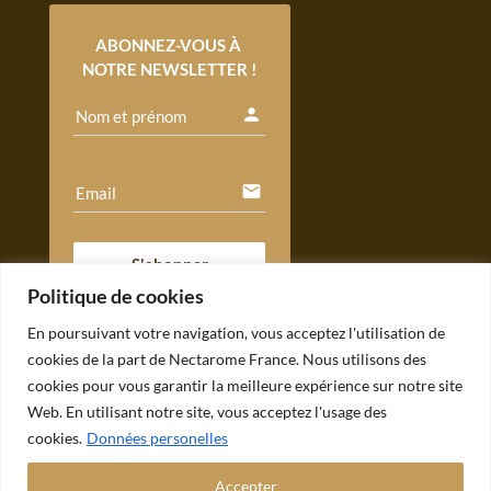
ABONNEZ-VOUS À 
NOTRE NEWSLETTER !
person
Nom et prénom
email
Email
S'abonner
Politique de cookies
En poursuivant votre navigation, vous acceptez l'utilisation de
cookies de la part de Nectarome France. Nous utilisons des
cookies pour vous garantir la meilleure expérience sur notre site
Web. En utilisant notre site, vous acceptez l'usage des
cookies.
Données personelles
© Copyright 2026 - Nectarome - Made by
Monkey
Accepter